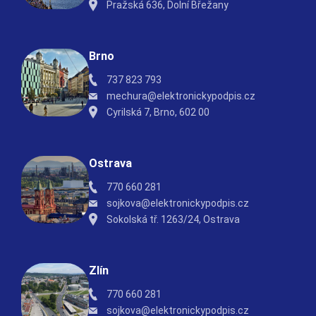
Pražská 636, Dolní Břežany
Brno
737 823 793
mechura@elektronickypodpis.cz
Cyrilská 7, Brno, 602 00
Ostrava
770 660 281
sojkova@elektronickypodpis.cz
Sokolská tř. 1263/24, Ostrava
Zlín
770 660 281
sojkova@elektronickypodpis.cz