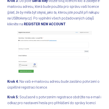
Krok 3:
Do pole
Serial key
vložte svůj licenční klíč a zadejte e-
mailovou adresu, která bude použita pro správu vaší licence
(platí, že by měla být stejná, jako ta, kterou jste použili při nákupu
na USBtokeny.cz)
. Po vyplnění všech požadovaných údajů
klikněte na
REGISTER NEW ACCOUNT
.
Krok 4:
Na vaši e-mailovou adresu bude zasláno potvrzení o
úspěšné registraci licence.
Krok 5:
Současně s potvrzením registrace obdržíte na e-mail i
odkaz pro nastavení hesla pro přihlášení do správy licencí.