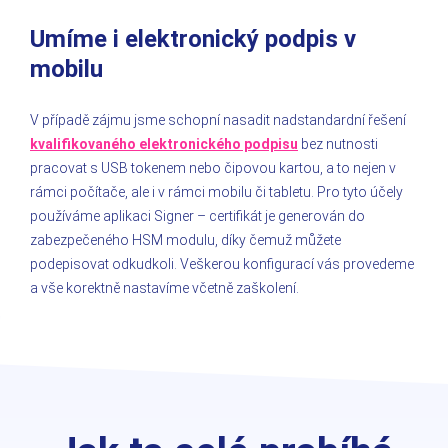
Umíme i elektronický podpis v
mobilu
V případě zájmu jsme schopní nasadit nadstandardní řešení
kvalifikovaného elektronického podpisu
bez nutnosti
pracovat s USB tokenem nebo čipovou kartou, a to nejen v
rámci počítače, ale i v rámci mobilu či tabletu. Pro tyto účely
používáme aplikaci Signer – certifikát je generován do
zabezpečeného HSM modulu, díky čemuž můžete
podepisovat odkudkoli. Veškerou konfigurací vás provedeme
a vše korektně nastavíme včetně zaškolení.