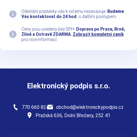
Odeslání poptávky vás k ničemu nezavazuje.
Budeme
Vás kontaktovat do 24 hod.
s dalším postupem.
Ceny jsou uvedeny bez DPH.
Doprava po Praze, Brně,
Zlíně a Ostravě ZDARMA.
Zobrazit kompletní ceník
pro více informací.
Elektronický podpis s.r.o.
770 660 824
obchod@elektronickypodpis.cz
Pražská 636, Dolní Břežany, 252 41