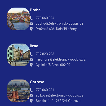
Praha
770 660 824
obchod@elektronickypodpis.cz
Pražská 636, Dolní Břežany
Brno
737 823 793
mechura@elektronickypodpis.cz
Cyrilská 7, Brno, 602 00
Ostrava
770 660 281
sojkova@elektronickypodpis.cz
Sokolská tř. 1263/24, Ostrava