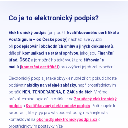
Co je to elektronický podpis?
Elektronický podpis
(při použití
kvalifikovaného certifikátu
PostSignum – od České pošty
) nachází své využití
při
podepisování obchodních smluv a jiných dokumentů
,
dále při
komunikaci se státní správou
, jako jsou
Finanční
úřad, ČSSZ
a je možné ho také využít pro
šifrování e-
mailů
(
komerční certifikát
)
pro zvýšení jejich zabezpečení.
Elektronický podpis je také obvykle nutné zřídit, pokud chcete
podávat
nabídky na veřejné zakázky,
např. prostřednictvím
portálů
NEN, TENDERARENA, E-ZAK a dalších
. V rámci
právní terminologie dále rozlišujeme
Zaručený elektronický
podpis
a
Kvalifikovaný elektronický podpis
. Potřebujete-li
se poradit, který typ pro vás bude vhodný, neváhejte nás
kontaktovat na
obchod@elektronickypodpis.cz
či
prostřednictvím poptávky níže.