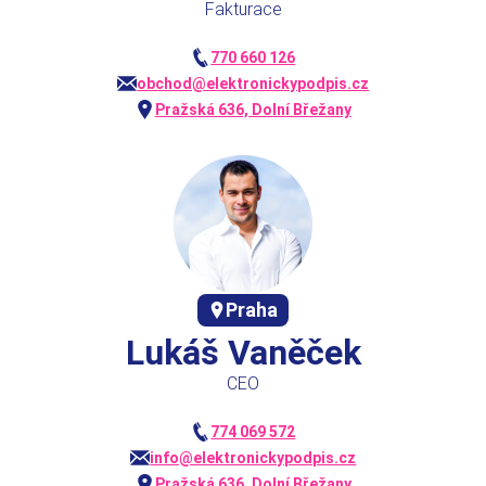
Fakturace
770 660 126
obchod@elektronickypodpis.cz
Pražská 636, Dolní Břežany
Praha
Lukáš Vaněček
CEO
774 069 572
info@elektronickypodpis.cz
Pražská 636, Dolní Břežany