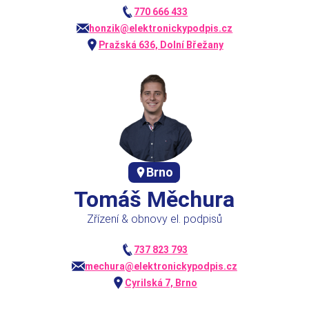
770 666 433
honzik@elektronickypodpis.cz
Pražská 636, Dolní Břežany
Brno
Tomáš Měchura
Zřízení & obnovy el. podpisů
737 823 793
mechura@elektronickypodpis.cz
Cyrilská 7, Brno