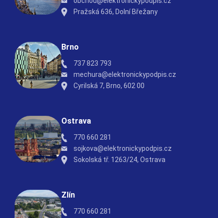
obchod@elektronickypodpis.cz
Pražská 636, Dolní Břežany
Brno
737 823 793
mechura@elektronickypodpis.cz
Cyrilská 7, Brno, 602 00
Ostrava
770 660 281
sojkova@elektronickypodpis.cz
Sokolská tř. 1263/24, Ostrava
Zlín
770 660 281