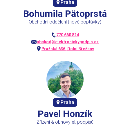
Praha
Bohumila Pätoprstá
Obchodní oddělení (nové poptávky)
770 660 824
obchod@elektronickypodpis.cz
Pražská 636, Dolní Břežany
Praha
Pavel Honzík
Zřízení & obnovy el. podpisů