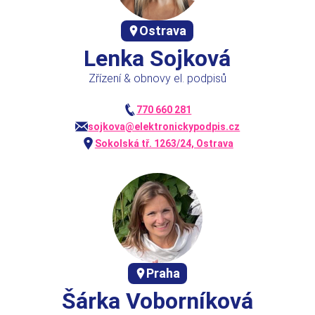
Ostrava
Lenka Sojková
Zřízení & obnovy el. podpisů
770 660 281
sojkova@elektronickypodpis.cz
Sokolská tř. 1263/24, Ostrava
Praha
Šárka Voborníková