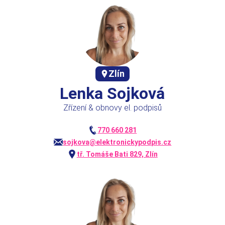
Zlín
Lenka Sojková
Zřízení & obnovy el. podpisů
770 660 281
sojkova@elektronickypodpis.cz
tř. Tomáše Bati 829, Zlín