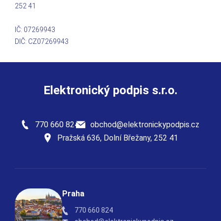
252 41
IČ: 07269943
DIČ: CZ07269943
Elektronický podpis s.r.o.
770 660 824
obchod@elektronickypodpis.cz
Pražská 636, Dolní Břežany, 252 41
Praha
770 660 824