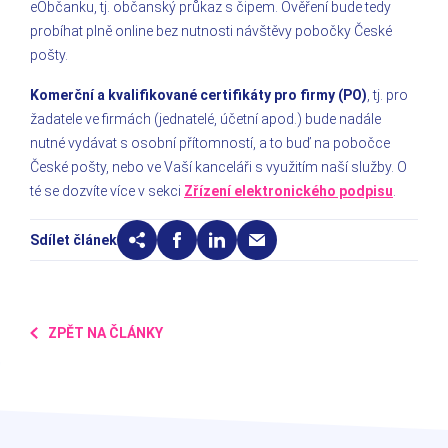
eObčanku, tj. občanský průkaz s čipem. Ověření bude tedy
probíhat plně online bez nutnosti návštěvy pobočky České
pošty.
Komerční a kvalifikované certifikáty pro firmy (PO)
, tj. pro
žadatele ve firmách (jednatelé, účetní apod.) bude nadále
nutné vydávat s osobní přítomností, a to buď na pobočce
České pošty, nebo ve Vaší kanceláři s využitím naší služby. O
té se dozvíte více v sekci
Zřízení elektronického podpisu
.
Sdílet článek
ZPĚT NA ČLÁNKY