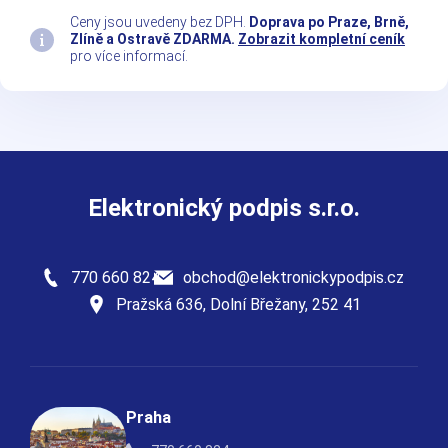
Ceny jsou uvedeny bez DPH.
Doprava po Praze, Brně,
Zlíně a Ostravě ZDARMA.
Zobrazit kompletní ceník
pro více informací.
Elektronický podpis s.r.o.
770 660 824
obchod@elektronickypodpis.cz
Pražská 636, Dolní Břežany, 252 41
Praha