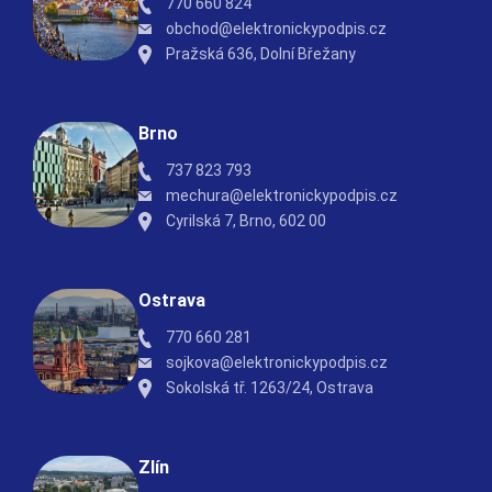
770 660 824
obchod@elektronickypodpis.cz
Pražská 636, Dolní Břežany
Brno
737 823 793
mechura@elektronickypodpis.cz
Cyrilská 7, Brno, 602 00
Ostrava
770 660 281
sojkova@elektronickypodpis.cz
Sokolská tř. 1263/24, Ostrava
Zlín