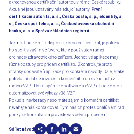
akreditovanou certifikační autoritou v rámci České republiky.
Aktuálně jsou uznávány následující autority:
První
certifikační autorita, a. s., Česká pošta, s. p., eIdentity, a.
s., Česká spořitelna, a. s., Československá obchodní
banka, a. s. a Správa základních registrů.
Jakmile budete mít k dispozici komerční certifikát, je potřeba
ho spojit s vaším software, který používáte v rámci
ordinace/zdravotnického zařízení. Jednotlivé aplikace mají
různé postupy pro přidání certifikátu. Zkontrolujte proto
stránky dodavatelů aplikace pro konkrétní návody. Dále je také
potřeba přidat sériové číslo komerčního do svého účtu v
rámci eVZP. Tímto spárujete software a eVZP a budete moci
automatizovat své výkazy vůči VZP.
Pokud si nevíte rady nebo máte zájem o komerční certifikát,
neváhejte nás kontaktovat. Tým našich profesionálů vám rád
poskytne konzultaci a provede vás celým procesem.
Sdílet návod