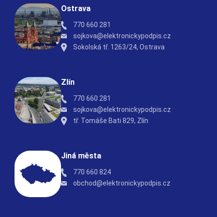
Ostrava
770 660 281
sojkova@elektronickypodpis.cz
Sokolská tř. 1263/24, Ostrava
Zlín
770 660 281
sojkova@elektronickypodpis.cz
tř. Tomáše Bati 829, Zlín
Jiná města
770 660 824
obchod@elektronickypodpis.cz