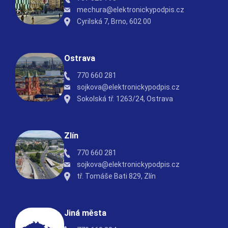
mechura@elektronickypodpis.cz
Cyrilská 7, Brno, 602 00
Ostrava
770 660 281
sojkova@elektronickypodpis.cz
Sokolská tř. 1263/24, Ostrava
Zlín
770 660 281
sojkova@elektronickypodpis.cz
tř. Tomáše Bati 829, Zlín
Jiná města