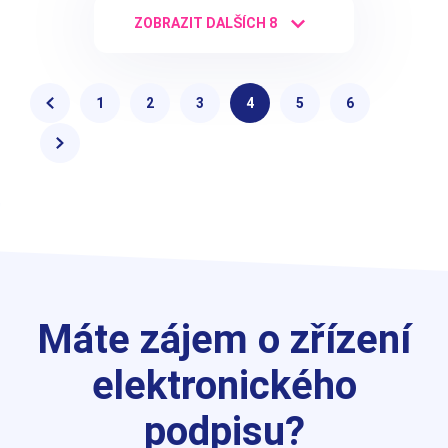
ZOBRAZIT DALŠÍCH 8
1
2
3
4
5
6
Máte zájem o zřízení
elektronického
podpisu?