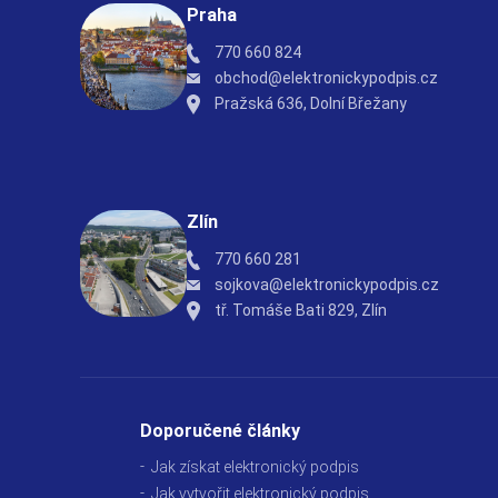
Praha
770 660 824
obchod@elektronickypodpis.cz
Pražská 636, Dolní Břežany
Zlín
770 660 281
sojkova@elektronickypodpis.cz
tř. Tomáše Bati 829, Zlín
Doporučené články
Jak získat elektronický podpis
Jak vytvořit elektronický podpis