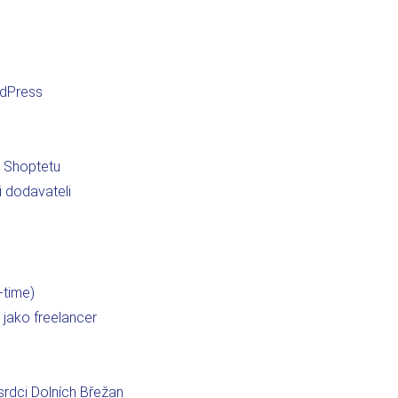
rdPress
a Shoptetu
i dodavateli
-time)
jako freelancer
 srdci Dolních Břežan