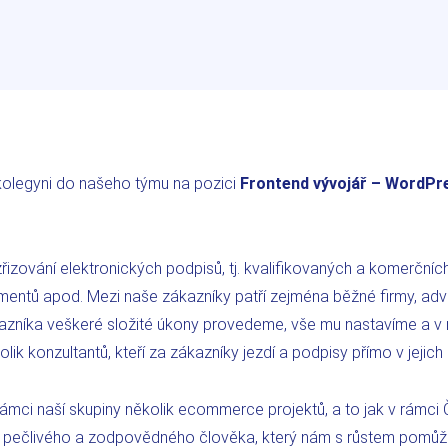
kolegyni do našeho týmu na pozici
Frontend vývojář – WordPr
řizování elektronických podpisů, tj. kvalifikovaných a komerčních 
entů apod. Mezi naše zákazníky patří zejména běžné firmy, advo
kazníka veškeré složité úkony provedeme, vše mu nastavíme a v 
 konzultantů, kteří za zákazníky jezdí a podpisy přímo v jejich sí
ámci naší skupiny několik ecommerce projektů, a to jak v rámci 
e pečlivého a zodpovědného člověka, který nám s růstem pomů