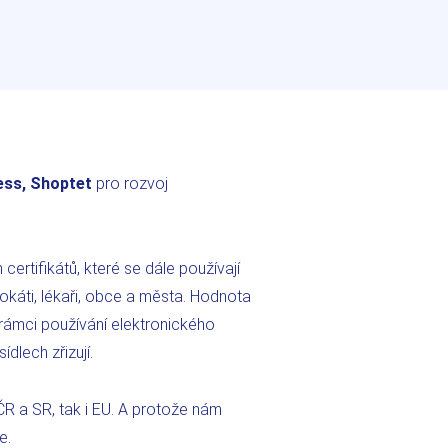
ess, Shoptet
pro rozvoj
certifikátů, které se dále používají
káti, lékaři, obce a města. Hodnota
rámci používání elektronického
dlech zřizují.
ČR a SR, tak i EU. A protože nám
že.