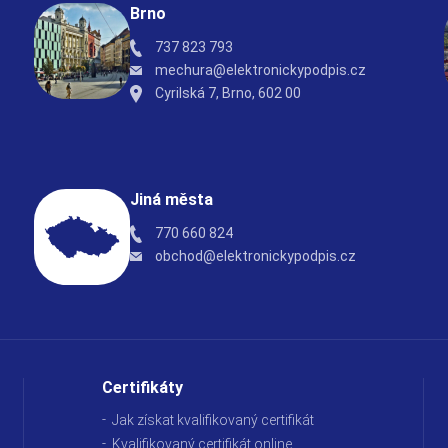
Brno
737 823 793
mechura@elektronickypodpis.cz
Cyrilská 7, Brno, 602 00
Jiná města
770 660 824
obchod@elektronickypodpis.cz
Certifikáty
Jak získat kvalifikovaný certifikát
Kvalifikovaný certifikát online