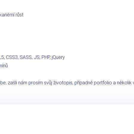
ariérní růst
5, CSS3, SASS, JS, PHP, jQuery
mínů
ebe, zašli nám prosím svůj životopis, případně portfolio a několik