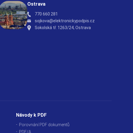
Ostrava
770 660 281
sojkova@elektronickypodpis.cz
Sokolská tř. 1263/24, Ostrava
Návody k PDF
Porovnání PDF dokumentů
PDF/A