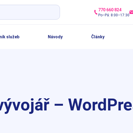
770 660 824
Po–Pá: 8:00–17:30
ník služeb
Návody
Články
vývojář – WordPre