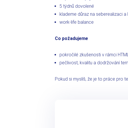
5 týdnů dovolené
klademe důraz na seberealizaci a k
work-life balance
Co požadujeme
pokročilé zkušenosti v rámci HTML
pečlivost, kvalitu a dodržování ter
Pokud si myslíš, že je to práce pro t